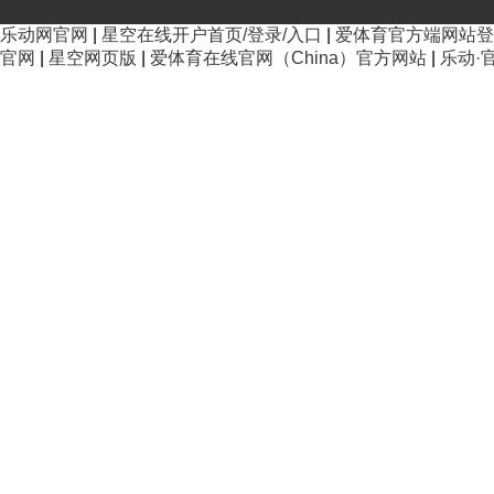
乐动网官网
|
星空在线开户首页/登录/入口
|
爱体育官方端网站登
官网
|
星空网页版
|
爱体育在线官网（China）官方网站
|
乐动·