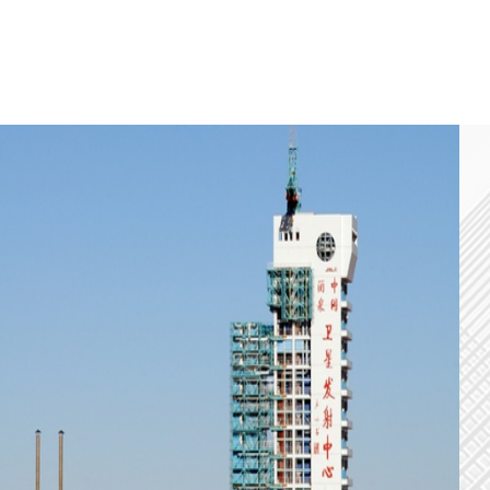
暖……用行动诠释一家民族涂料企业应有的责任与担当。 公司时刻谨记民
责任，充满朝气与创新能力的星空游戏·(XingKong)官方网站漆正不断
强行业技术合作，持续提升企业创新能力和综合实力，践行“美化环境 造
命，实现“创造涂料精品，铸造百年企业”的美好愿景！