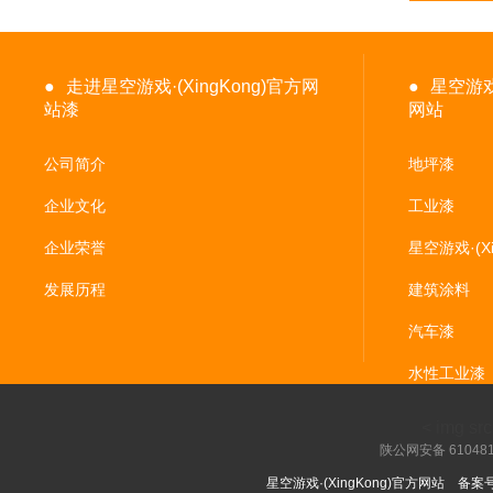
●
走进星空游戏·(XingKong)官方网
●
星空游戏·
站漆
网站
公司简介
地坪漆
企业文化
工业漆
企业荣誉
星空游戏·(X
发展历程
建筑涂料
汽车漆
水性工业漆
< img src=
陕公网安备 610481
星空游戏·(XingKong)官方网站
备案