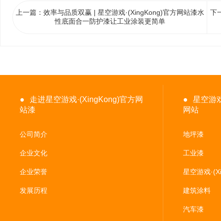
上一篇：效率与品质双赢 | 星空游戏·(XingKong)官方网站漆水
下一
性底面合一防护漆让工业涂装更简单
●
走进星空游戏·(XingKong)官方网
●
星空游戏·
站漆
网站
公司简介
地坪漆
企业文化
工业漆
企业荣誉
星空游戏·(X
发展历程
建筑涂料
汽车漆