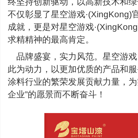
终坚持创新驱动，以高新技术和绿
不仅彰显了星空游戏·(XingKon
成就，更是对星空游戏·(XingKo
求精精神的最高肯定。
品牌盛宴，实力风范。星空游戏·(X
此为动力，以更加优质的产品和服
涂料行业的繁荣发展贡献力量，为
企业”的愿景而不断奋斗！