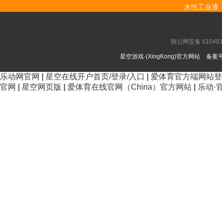
水性工业漆
< img src=
陕公网安备 610481
星空游戏·(XingKong)官方网站
备案
乐动网官网
|
星空在线开户首页/登录/入口
|
爱体育官方端网站登
官网
|
星空网页版
|
爱体育在线官网（China）官方网站
|
乐动·