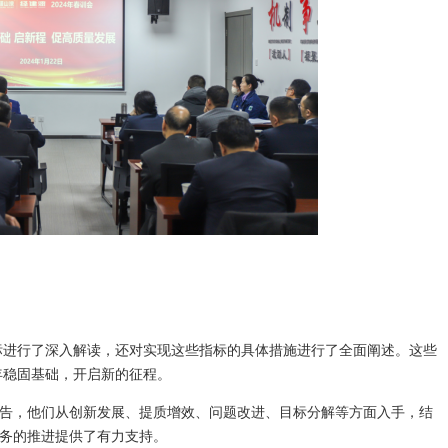
 爱与责任并肩同行
新品上市 | 星空游戏·(XingKong)官
快干防锈漆 更快、更省、更好！
10-23
发布时间：2025-10-23
硕果缀满枝头，暖意亦在空气
饱含关怀的助学仪式于温馨氛围
是星空游戏·(XingKong)官方
more
十余载的不变承诺——金秋助学
计发放奖励8万元，为25个员工
暖与关怀。 自“金秋助学”政
标进行了深入解读，还对实现这些指标的具体措施进行了全面阐述。这些
游戏·(XingKong)官方网站漆
年稳固基础，开启新的征程。
300万元，即便在疫情冲击、企
时期，也从未中断对员工子女教
告，他们从创新发展、提质增效、问题改进、目标分解等方面入手，结
司针对不同阶段的员工子女进行
务的推进提供了有力支持。