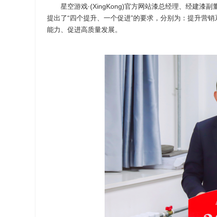
星空游戏·(XingKong)官方网站漆总经理、经
情感力量。”
提出
了
“四个提升、一个促进”的
要求
，分别为：
提升营销
工，孩子成功考
能力
、
促进高质量发展
。
元，她回忆起
脚趾骨折，一
急的工作任务
体谅她的困难
时间，还协调
间真的特别感
催促工作，反
动情地说，“
领导也第一时
暖的。” 正
心工作创造价
决后顾之忧，
愈发清晰。 
三十秋。”这
业稳健经营的
若无企业的稳