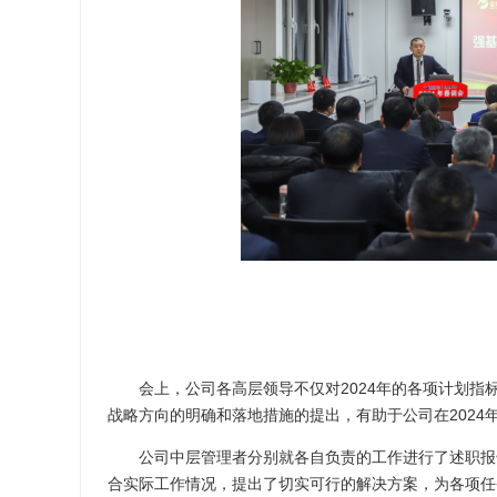
寻迹时光 漆彩传承 | 星空游戏·(XingKong)
金秋助学 |
官方网站漆老包装回收计划启动
发布时间：2025-
发布时间：2025-10-23
金秋时节，
中流淌。一场
中缓缓启幕，这就
more
more
网站漆坚守三
奖励。今年累
家庭送去了温
会上，公司各高层领导不仅对
2024
年的各项计划指
策实施以来，星空
战略方向的明确和落地措施的提出，有助于公司在
2024
已累计投入超
业重组的特殊
公司中层管理者分别就各自负责的工作进行了述职报
育的支持。公
合实际工作情况，提出了切实可行的解决方案，为各项任