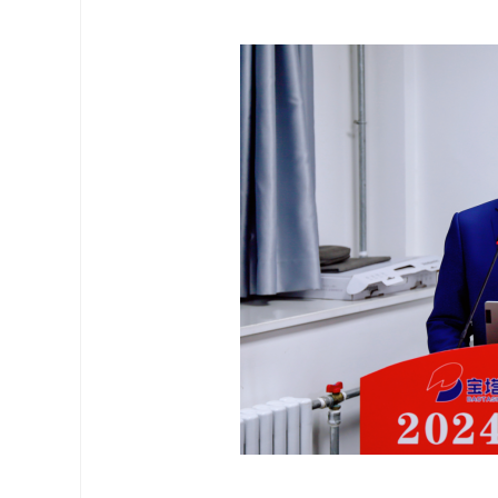
精准施策，上
奖励，下至小
全面覆盖了学
感受到“机制
人，文化塑造
的温暖，在员
来自工业漆厂
奖励10000
的情谊娓娓道来，
官方网站漆已
我见证着公司
陪着我的孩子
即将踏入大学
慨，“所以这
钱，而是一份
司25年培养的
征程的‘期望
台，坚定自己
之情’，三者