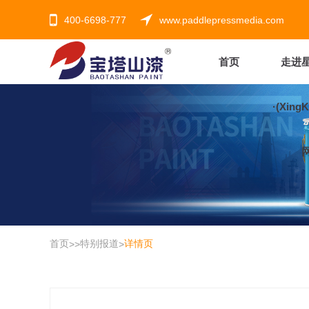
400-6698-777
www.paddlepressmedia.com
首页
走进
·(Xing
首页
特别报道
详情页
>
>
>