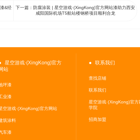
站漆&经
下一篇：防腐涂装 | 星空游戏·(XingKong)官方网站漆助力西安
咸阳国际机场T5航站楼钢桥项目顺利合龙
●
星空游戏·(XingKong)官方
●
联系我们
网站
查找店铺
地坪漆
联系我们
工业漆
星空游戏·(XingKong)官
学院
星空游戏·(XingKong)官方网站
招商加盟
建筑涂料
汽车漆