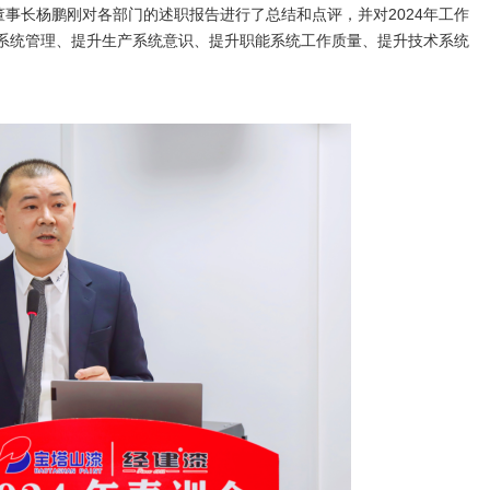
建漆副董事长杨鹏刚对各部门的述职报告进行了总结和点评，并对
2024
年工作
 另一位来自经建事业部的员
系统管理
、
提升生产系统意识
、
提升职能系统工作质量
、
提升技术系统
入“双一流”院校，获奖励20000
孩子备考的关键时期，自己不慎
边是需要照顾的孩子，一边是紧
，正当她陷入两难时，领导主动
，特意为她安排了灵活的上下班
同事帮忙分担部分工作。“那段时
动，领导没有因为我个人的情况
而一直关心我和孩子的状态。”她
后来查询高考分数、填报志愿时，
间发来了关心，让我觉得心里暖
如她们所言，员工以企业为家，用
值；企业以员工为重，用政策解
这让“工作为了更好生活”的意义
“岁月不负坚守者，初心可抵
份三十年如一日的关怀，离不开企
坚实支撑。董事长杨鹏刚表示，
健发展、持续盈利，便难有长期