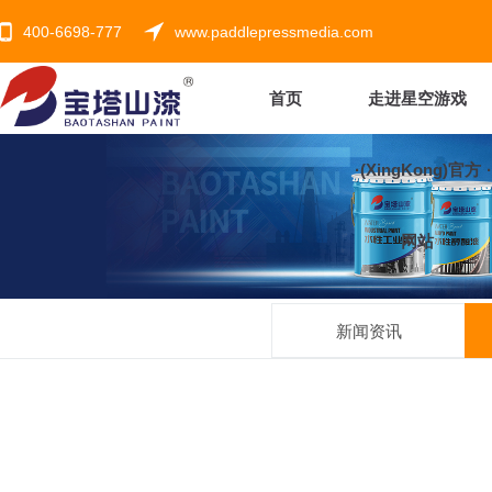
400-6698-777
www.paddlepressmedia.com
首页
走进星空游戏
·(XingKong)官方
网站
新闻资讯