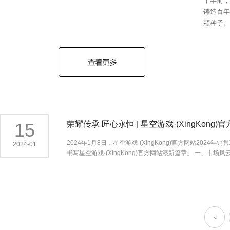
十年前，
铸造百年
颗种子。
已成长为
范。 2
·(Xi
陕西星空
长杨鹏刚
行 共绘
深情的致
到如今服
15
荣耀传承 匠心永恒 | 星空游戏·(XingKon
南高速、
方案”的
2024年1月8日，星空游戏·(XingKong)官方网站20
2024-01
令”的服
书写星空游戏·(XingKong)官方网站漆新篇章。 一、市
好代表及
星空游戏·(XingKong)官方网站建涂发展规划”为主
空游戏·
·(XingKong)官方网站建涂将凭借卓越的技术研发能
星空游戏
2023年的销售业绩，展现了销售团队在市场开发、渠道客
将庆典推
稳、变、抓、拓四个方面开展渠道业务，围绕“聚焦、创新、
中心的经
2023年市场方面的工作进行了总结，2023年公司从品
对经建漆2023年的销售业绩进行了分享，从产品结构到应
达到了公
＜
时代走得更远！ 二、匠心独运之技术盛宴 （一）功能涂层的
续深化服