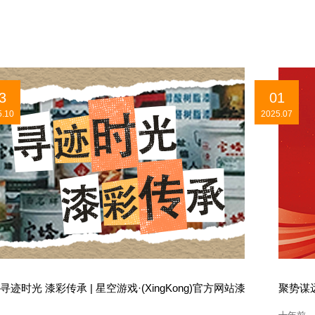
3
01
5.10
2025.07
寻迹时光 漆彩传承 | 星空游戏·(XingKong)官方网站漆老包装回收
聚势谋远