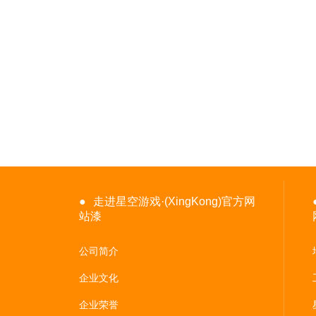
17
防腐涂装 | 星空游戏·(XingK
2024-01
●
走进星空游戏·(XingKong)官方网
站漆
公司简介
企业文化
企业荣誉