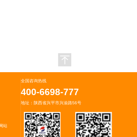
全国咨询热线
400-6698-777
地址：陕西省兴平市兴渝路56号
方网站