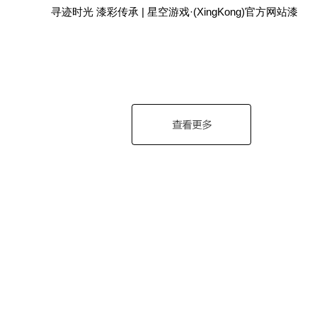
寻迹时光 漆彩传承 | 星空游戏·(XingKong)官方网站
09
横跨黄河 匠心之作 | 桑园子黄河大桥
2024-10