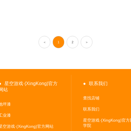
ong)官方网站漆助力西安咸阳国际机场T5航站楼钢桥项目顺利合龙
＜
1
2
＞
●
星空游戏·(XingKong)官方
●
联系我们
网站
查找店铺
地坪漆
联系我们
工业漆
星空游戏·(XingKong)官
学院
星空游戏·(XingKong)官方网站