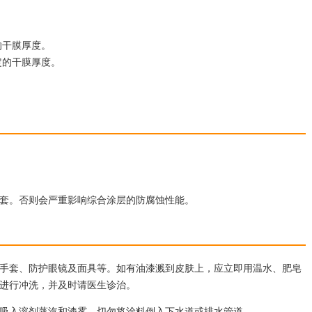
信、导航、监视、气象等设施。
障升级为"世界级品质的城市绿心，国际
面积是当前双流国际机场T2航站
市会客厅"。在总体上将表现1个城市森
倍。在国内当前规划建设的新机场
园、2大功能分区、10个游憩单元、3段
的干膜厚度。
场规模仅次于北京新机场。成都
观、3环交通串联、全域绿道支持的结构
定的干膜厚度。
92.63亿元，其中，机场工程
，空管工程29.04亿元，供油工程
，航空公司基地工程174.16亿元。
套。否则会严重影响综合涂层的防腐蚀性能。
手套、防护眼镜及面具等。如有油漆溅到皮肤上，应立即用温水、肥皂
进行冲洗，并及时请医生诊治。
吸入溶剂蒸汽和漆雾。切勿将涂料倒入下水道或排水管道。