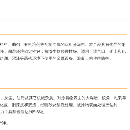
料料、助剂、有机溶剂等配制而成的双组分涂料。本产品具有优异的附
强，潮湿环境稳定性好；抗微生物侵蚀性好。适用于油气田、矿山和化
盐湖、沼泽等恶劣环境下使用的金属设备、混凝土构件的防护。
物、灰尘、油污及其它机械杂质。对涂装物表面的大焊瘤、棱角、毛刺等
化皮、旧漆皮和残渣，经喷砂及酸洗处理。被涂物表面处理应达到
动力工具除锈应达到St3级。
干净。