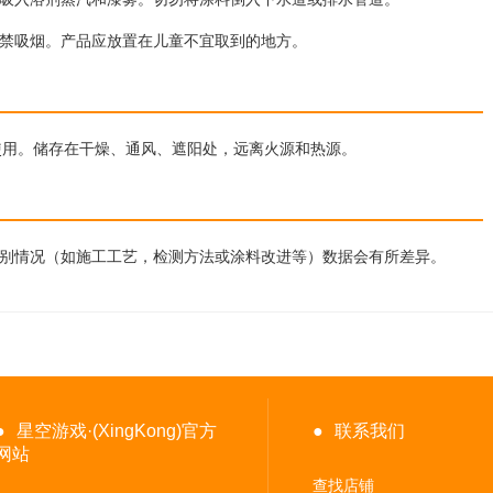
禁吸烟。产品应放置在儿童不宜取到的地方。
再使用。储存在干燥、通风、遮阳处，远离火源和热源。
别情况（如施工工艺，检测方法或涂料改进等）数据会有所差异。
●
星空游戏·(XingKong)官方
●
联系我们
网站
查找店铺