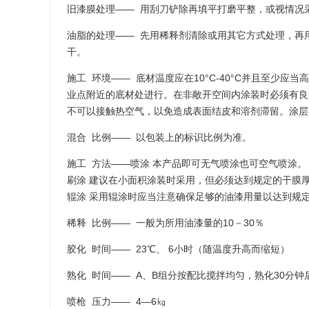
旧漆膜处理—— 用刮刀铲除再填平打磨平整，或视情况
油脂的处理—— 先用稀释剂清除或用其它方式处理，再用
干。
施工 环境—— 底材温度应在10°C-40°C并且至少应
业点附近的底材处进行。在非敞开空间内涂装时必须有良
成都天府国
不可以接触热空气，以免造成表面结皮和溶剂滞留。涂层
发布时间：2021-
混合 比例—— 以包装上的标识比例为准。
2015年1月
施工 方法——喷涂 本产品即可无气喷涂也可空气喷涂。
件，同意建设
刷涂 建议在小面积涂装时采用，但必须达到规定的干膜
纽机场，场址
more
辊涂 采用辊涂时应当注意确保足够的油漆用量以达到规
本期工程按满足
人次、货邮吞
稀释 比例—— 一般为所用油漆量的10－30％
次的目标设计
成都正式成为
胶化 时间—— 23℃、 6小时（随温度升高而缩短）
拥有双机场的
熟化 时间—— A、B组分按配比搅拌均匀，熟化30分钟
级，除三条跑
站楼、157个
喷枪 压力—— 4—6㎏