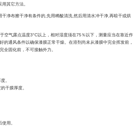
采用其它方法。
干净布擦干净有条件的,先用稀酸清洗,然后用清水冲干净,再晾干或烘
当高于空气露点温度3°C以上，相对湿度须在75％以下，测量应当在靠近作
好的通风条件以确保漆膜正常干燥。在溶剂尚未从漆膜中完全挥发前，
际机场（成都第二国际机场）
成都龙泉山城市森林公园
完全固化前，不可接触外力。
06-22
发布时间：2021-06-22
，国务院和中央军委正式下发文
成都龙泉山城市森林公园位于四川省成
成都新机场。机场性质为区域枢
泉山脉成都段，南北向绵延90公里，东
厚度。
位于成都天府新区芦葭镇，机场
度10-12公里，规划面积1275平方公里
more
定的干膜厚度。
2020年机场旅客吞吐量4000万
以龙泉山为主体，以三岔湖、龙泉湖、
吐量70万吨、飞机起降量32万架
为代表的龙泉山生态区域，涉及金堂县
，新建三条跑道。机场建成后，
江区、龙泉驿区、简阳市、高新区东区
继北京、上海之后，国内第三个
新区直管区、等6个区(市)县38个乡镇(
城市。机场飞行区等级指标为4F
道)268个村，总面积约1275平方公里
后使用。
道外，还将建设52万平方米的航
都城市布局从原来的"两山夹一城"转变为
机位的站坪、5.9万平方米的货运
连两翼"，龙泉山的总体定位也由原来的