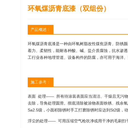
环氧煤沥青底漆（双组份）
产品概述：
环氧煤沥青底漆是一种由环氧树脂改性煤焦沥青、防锈颜
着力、柔韧性，能耐各种酸、碱、盐介质腐蚀，抗水渗透
工行业各种地埋管道、设备构件的防腐，亦可用于海洋、
施工参考：
表面 处理—— 所有待涂装表面应当清洁、干燥且无污
去除，导角处理圆滑。彻底清除被涂物表面铁锈、残余氧
Sa2.5级，小面积除锈时手工打磨除锈时应达到St2级，
浮尘的处理—— 可用压缩空气枪吹净或用干净的毛刷扫