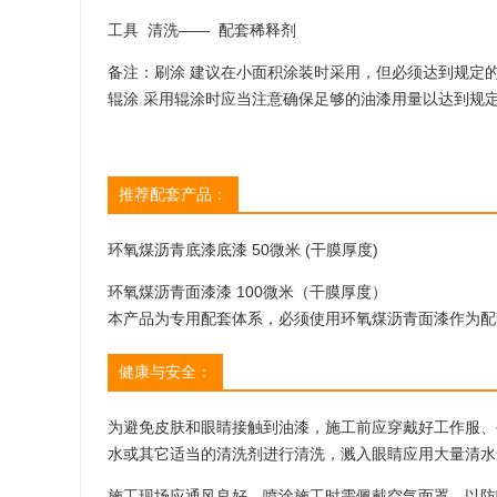
站等，以及通
工具 清洗—— 配套稀释剂
新机场航站楼
楼的近1.8
备注：刷涂 建议在小面积涂装时采用，但必须达到规定
中，成都新机
辊涂 采用辊涂时应当注意确保足够的油漆用量以达到规
新机场总投资6
475.5亿元
13.93亿元
推荐配套产品：
环氧
煤沥青底漆底漆
50
微米
(干膜厚度)
环氧煤沥青面漆漆
100微米（干膜厚度）
本产品为专用配套体系，必须使用环氧煤沥青面漆作为配
健康与安全：
为避免皮肤和眼睛接触到油漆，施工前应穿戴好工作服、
水或其它适当的清洗剂进行清洗，溅入眼睛应用大量清水
施工现场应通风良好，喷涂施工时需佩戴空气面罩，以防