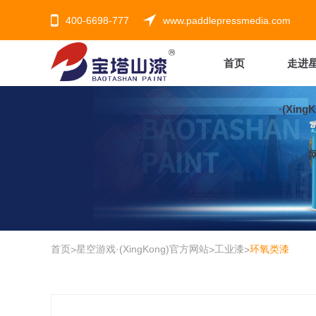
400-6698-777
www.paddlepressmedia.com
首页
走进
·(Xing
首页
星空游戏·(XingKong)官方网站
工业漆
环氧类漆
>
>
>