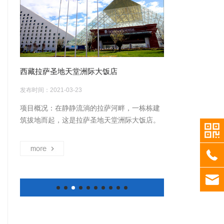
西藏拉萨圣地天堂洲际大饭店
西安奥体中心中轴
发布时间：2021-03-23
发布时间：2021-03-2
都市龙
项目概况：在静静流淌的拉萨河畔，一栋栋建
项目概况：港务区
西向跨
筑拔地而起，这是拉萨圣地天堂洲际大饭店。
西安国际港务区奥
，包括
其外观在体现藏区“尚白”的基础上，把“漂浮的
路，东至老灞耿路
more
more
翠屏湖
白云，层叠的雪山”融入建筑设计中，体现了雪
园一期绿化（天桥
、青白
域高原的特色，这个新地标占地350亩，建筑
绿化，绿化总面积
、天府
面积达15.77万平方米，1200个客房，2000多
期绿化（含天桥配套
街
个床位，是众多建筑的组群。圣地天堂大酒店
平方米，主要建设
。由于成
的室内设计由北京圣唐古驿设计事务所完成。
化、水景、绿道、
"一山
首先，功能上，一是根据投资方的要求，对酒
等；商业建筑配套绿
生态屏
店配套功能，如酒店大堂、迎宾区、商务区、
务区中轴生态公园