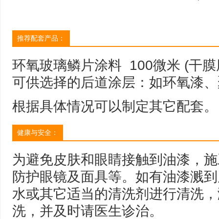
推荐配套产品：
环氧玻璃鳞片涂料
100
微米
(干膜
可供选择的后道涂层：如环氧漆、
根据具体情况可以制定其它配套。
健康与安全：
为避免皮肤和眼睛接触到油漆，施
防护眼镜及面具等。如有油漆溅到
水或其它适当的清洗剂进行清洗，
洗，并及时请医生诊治。