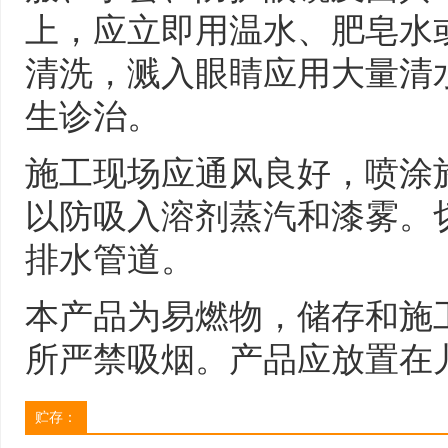
上，应立即用温水、肥皂水
清洗，溅入眼睛应用大量清
生诊治。
施工现场应通风良好，喷涂
以防吸入溶剂蒸汽和漆雾。
排水管道。
本产品为易燃物，储存和施
所严禁吸烟。产品应放置在
贮存：