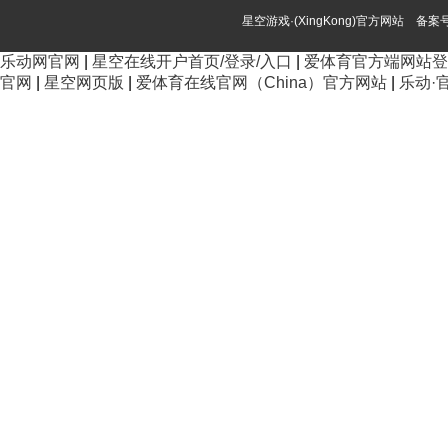
星空游戏·(XingKong)官方网站
备案
乐动网官网
|
星空在线开户首页/登录/入口
|
爱体育官方端网站登
官网
|
星空网页版
|
爱体育在线官网（China）官方网站
|
乐动·