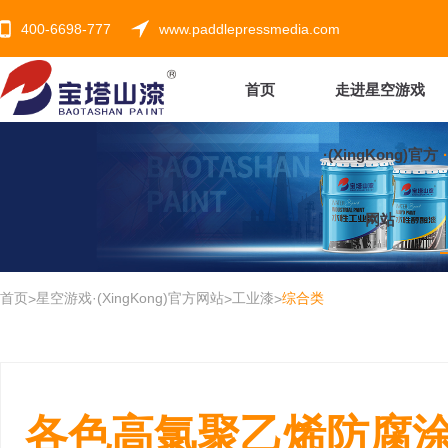
400-6698-777
www.paddlepressmedia.com
首页
走进星空游戏
·(XingKong)官方
网站
首页
星空游戏·(XingKong)官方网站
工业漆
综合类
>
>
>
各色高氯聚乙烯防腐