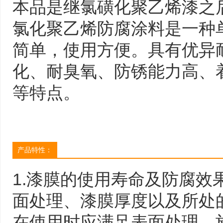
本品是继氯磺化聚乙烯漆之
氯化聚乙烯防腐涂料是一种
成都天府国际机场（成
简单，使用方便。具有优异
发布时间：2021-06-22
化、耐臭氧、防锈能力高、
2015年1月，国务院和
等特点。
件，同意建设成都新机场
纽机场，场址位于成都天
more
本期工程按满足2020年机
人次、货邮吞吐量70万吨
次的目标设计，新建三条
产品特性：
成都正式成为继北京、上
拥有双机场的城市。机场
1.漆膜的使用寿命及防腐效
级，除三条跑道外，还将
站楼、157个机位的站坪、
面处理、漆膜厚度以及所处
站等，以及通信、导航、
新机场航站楼面积是当前
在使用时应满足表面处理、