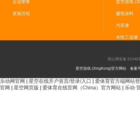
企业荣誉
星空游戏·(X
发展历程
建筑涂料
汽车漆
水性工业漆
< img src=
陕公网安备 610481
星空游戏·(XingKong)官方网站
备案
乐动网官网
|
星空在线开户首页/登录/入口
|
爱体育官方端网站登
官网
|
星空网页版
|
爱体育在线官网（China）官方网站
|
乐动·