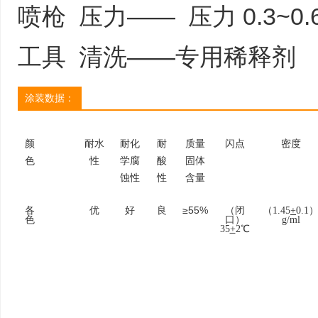
喷枪 压力—— 压力 0.3~0.
工具 清洗——专用稀释剂
涂装数据：
颜
耐水
耐化
耐
质量
闪点
密度
色
性
学腐
酸
固体
蚀性
性
含量
各
优
好
良
≥55%
（闭
（1.45
+
0.1
色
口）
g/ml
35
+
2℃