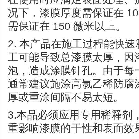
楼的近1.8倍。在国内当
中，成都新机场规模仅次
况下，漆膜厚度需保证在 1
新机场总投资692.63亿
需保证在 150 微米以上。
475.5亿元，空管工程29
13.93亿元，航空公司基地
2. 本产品在施工过程能快
工可能导致总漆膜太厚，因溶
泡，造成涂膜针孔。由于每
通常建议施涂高氯乙稀防腐
厚或重涂间隔不易太短。
3.本品必须应用专用稀释剂
重影响漆膜的干性和表面效