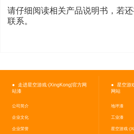
请仔细阅读相关产品说明书，若还
联系。
●
走进星空游戏·(XingKong)官方网
●
星空游戏·
站漆
网站
公司简介
地坪漆
企业文化
工业漆
企业荣誉
星空游戏·(X