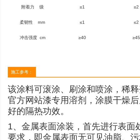
楼的近1.8倍。在国内当
附着力 级
≤1
≤2
中，成都新机场规模仅次
新机场总投资692.63亿
柔韧性 mm
≤1
≤2
475.5亿元，空管工程29
13.93亿元，航空公司基地
冲击强度 cm
≥40
≥45
施工参考：
该涂料可滚涂、刷涂和喷涂，稀释剂采用
官方网站漆专用溶剂，涂膜干燥后厚
好的隔热功效。
1、金属表面涂装，首先进行表面处
要求，即金属表面无可见油脂、污