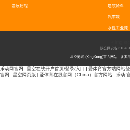
发展历程
建筑涂料
汽车漆
水性工业漆
< img src=
陕公网安备 610481
星空游戏·(XingKong)官方网站
备案
乐动网官网
|
星空在线开户首页/登录/入口
|
爱体育官方端网站登
官网
|
星空网页版
|
爱体育在线官网（China）官方网站
|
乐动·