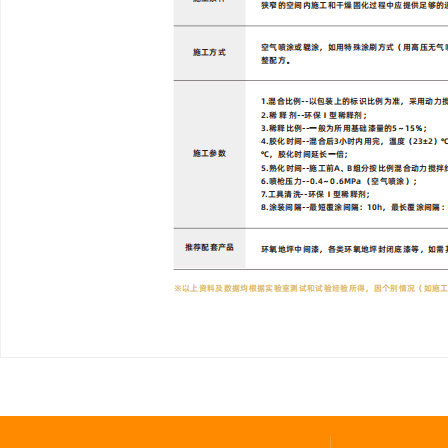
成都天府国际机场（成
发布时间：2021-06-22
2015年1月，国务院和
件，同意建设成都新机场
纽机场，场址位于成都天
more
本期工程按满足2020年机
人次、货邮吞吐量70万吨
次的目标设计，新建三条
成都正式成为继北京、上
拥有双机场的城市。机场
级，除三条跑道外，还将
站楼、157个机位的站坪、
站等，以及通信、导航、
新机场航站楼面积是当前