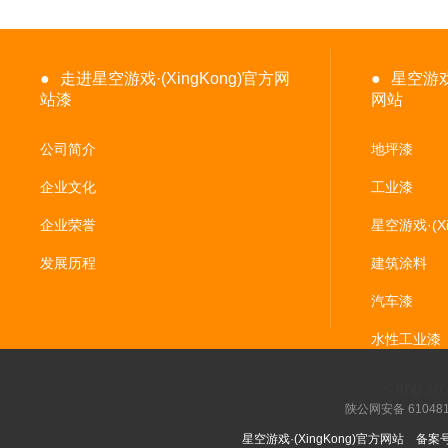
●
走进星空游戏·(XingKong)官方网
●
星空游戏·
站漆
网站
公司简介
地坪漆
企业文化
工业漆
企业荣誉
星空游戏·(X
发展历程
建筑涂料
汽车漆
水性工业漆
< img src=
陕公网安备 610481
星空游戏·(XingKong)官方网站
备案