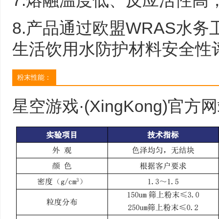
楼的近1.8倍。在国内当前规划建设的新机场
园、2大功能分区、10个
中，成都新机场规模仅次于北京新机场。成都
观、3环交通串联、全域
8.产品通过欧盟WRAS水
新机场总投资692.63亿元，其中，机场工程
475.5亿元，空管工程29.04亿元，供油工程
生活饮用水防护材料安全性
13.93亿元，航空公司基地工程174.16亿元。
粉末性能：
星空游戏·(XingKong)官