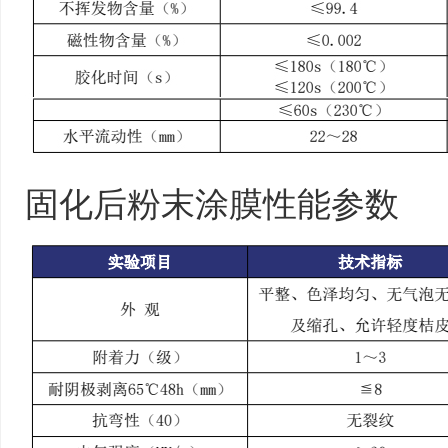
固化后粉末涂膜性能参数