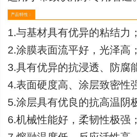
产品特性：
成都天府国际机场（成都第二国际机场）
成都龙泉山城市森林公
1.与基材具有
优异
的粘结力
发布时间：2021-06-22
发布时间：2021-06-22
2.涂膜表面流平好，光泽高
2015年1月，国务院和中央军委正式下发文
成都龙泉山城市森林公园
件，同意建设成都新机场。机场性质为区域枢
泉山脉成都段，南北向绵
纽机场，场址位于成都天府新区芦葭镇，机场
3.具有
优异
的抗浸透、防腐
度10-12公里，规划面积
more
more
本期工程按满足2020年机场旅客吞吐量4000万
以龙泉山为主体，以三岔
人次、货邮吞吐量70万吨、飞机起降量32万架
为代表的龙泉山生态区域
4.表面硬度高、涂层致密性
次的目标设计，新建三条跑道。机场建成后，
江区、龙泉驿区、简阳市
成都正式成为继北京、上海之后，国内第三个
新区直管区、等6个区(市)
5.涂层具有优良的抗高温阴
拥有双机场的城市。机场飞行区等级指标为4F
道)268个村，总面积约1
级，除三条跑道外，还将建设52万平方米的航
都城市布局从原来的"两山
站楼、157个机位的站坪、5.9万平方米的货运
连两翼"，龙泉山的总体
6.机械性能好，柔韧性极强
站等，以及通信、导航、监视、气象等设施。
障升级为"世界级品质的
新机场航站楼面积是当前双流国际机场T2航站
市会客厅"。在总体上将表
7.熔融温度低、反应活性高