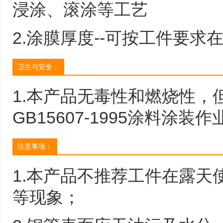
浸涂、滚涂等工艺
2.涂膜厚度--可按工件要求在2
卫生与安全：
1.本产品无毒性和燃烧性，
GB15607-1995涂料涂
注意事项：
1.本产品不推荐工件在露天
等现象；