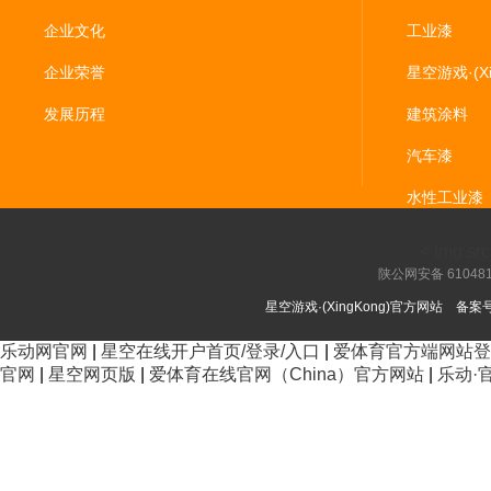
企业文化
工业漆
企业荣誉
星空游戏·(X
发展历程
建筑涂料
汽车漆
水性工业漆
< img src=
陕公网安备 610481
星空游戏·(XingKong)官方网站
备案
乐动网官网
|
星空在线开户首页/登录/入口
|
爱体育官方端网站登
官网
|
星空网页版
|
爱体育在线官网（China）官方网站
|
乐动·