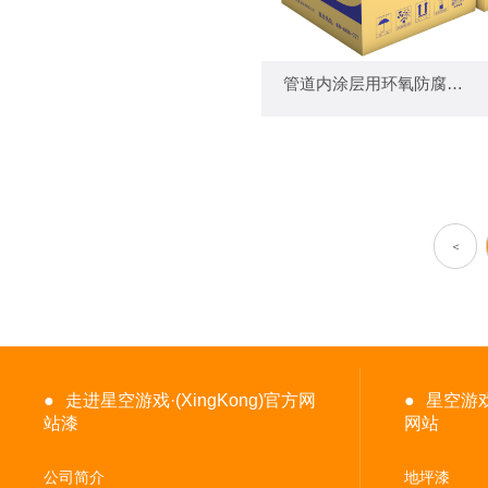
— 管道内涂层用环氧防腐
管道内涂层用环氧防腐星空游戏·(XingKong)官方网站
·(XingKong)官方网
+
＜
●
走进星空游戏·(XingKong)官方网
●
星空游戏·
站漆
网站
公司简介
地坪漆