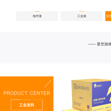
地坪漆
工业漆
星空
—— 星空游戏·