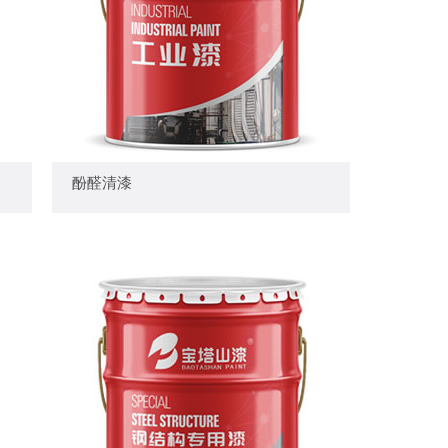
— 酚醛清漆 —
酚醛清漆
+