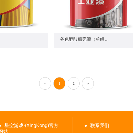
醇酸清漆 —
— 各色醇酸船壳漆（单组份） —
各色醇酸船壳漆（单组份）
+
+
＜
1
2
＞
●
星空游戏·(XingKong)官方
●
联系我们
网站