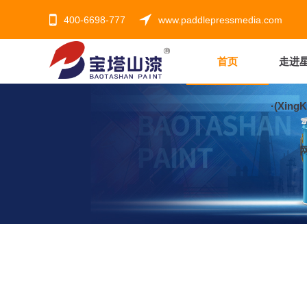
400-6698-777
www.paddlepressmedia.com
首页
走进
·(Xing