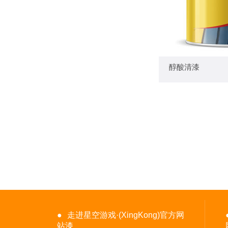
— 
醇酸清漆
●
走进星空游戏·(XingKong)官方网
站漆