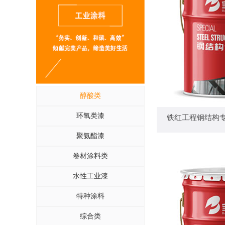
醇酸类
— 铁红工程
环氧类漆
铁红工程钢结构
聚氨酯漆
卷材涂料类
水性工业漆
特种涂料
综合类