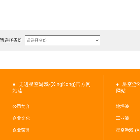
请选择省份
●
走进星空游戏·(XingKong)官方网
●
星空游戏·
站漆
网站
公司简介
地坪漆
企业文化
工业漆
企业荣誉
星空游戏·(X